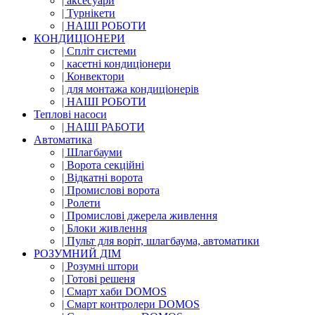
| аксесуари
| Турнікети
| НАШІ РОБОТИ
КОНДИЦІОНЕРИ
| Cпліт системи
| касетні кондиціонери
| Конвектори
| для монтажа кондиціонерів
| НАШІ РОБОТИ
Теплові насоси
| НАШІ РАБОТИ
Автоматика
| Шлагбауми
| Ворота секційні
| Відкатні ворота
| Промислові ворота
| Ролети
| Промислові джерела живлення
| Блоки живлення
| Пульт для воріт, шлагбаума, автоматики
РОЗУМНИЙ ДІМ
| Розумні штори
| Готові решеня
| Смарт хаби DOMOS
| Смарт контролери DOMOS