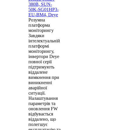
380В, SUN-
50K-SG01HP3-
EU-BM4, Deye
Розумна
платформа
моніторингу
Завдяки
інтелектуальній
платформі
моніторингу,
інвертори Deye
повної серії
підтримують
віддалене
вимкнення при
виникненні
аварійної
ситуації.
Налаштування
параметрів та
оновлення FW
відбувається
віддалено, що
полегшує
експлуатацію та