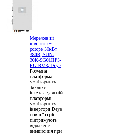
Мережевий
інвертор +
резерв 30кВт
380В, SUN-
30K-SG01HP3-
EU-BM3, Deye
Розумна
платформа
моніторингу
Завдяки
інтелектуальній
платформі
моніторингу,
інвертори Deye
повної серії
підтримують
віддалене
вимкнення при