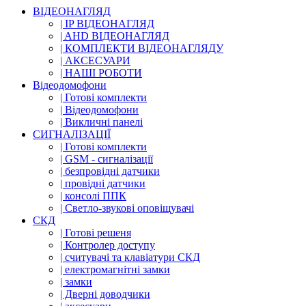
ВІДЕОНАГЛЯД
| IP ВІДЕОНАГЛЯД
| AHD ВІДЕОНАГЛЯД
| КОМПЛЕКТИ ВІДЕОНАГЛЯДУ
| АКСЕСУАРИ
| НАШІ РОБОТИ
Відеодомофони
| Готові комплекти
| Відеодомофони
| Викличні панелі
СИГНАЛІЗАЦІЇ
| Готові комплекти
| GSM - сигналізації
| безпровідні датчики
| провідні датчики
| консолі ППК
| Светло-звукові оповіщувачі
СКД
| Готові решеня
| Контролер доступу
| считувачі та клавіатури СКД
| електромагнітні замки
| замки
| Дверні доводчики