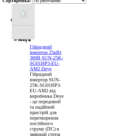
Сортировка:
Гібридний
інвертор 25кВт
380В SUN-25K-
SG01HP3-EU-
AM2 Deye
Гібридний
інвертор SUN-
25K-SG01HP3-
EU-AM2 від
виробника Deye
- це передовий
та надійний
пристрій для
перетворення
постійного
струму (ПС) в
змінний струм