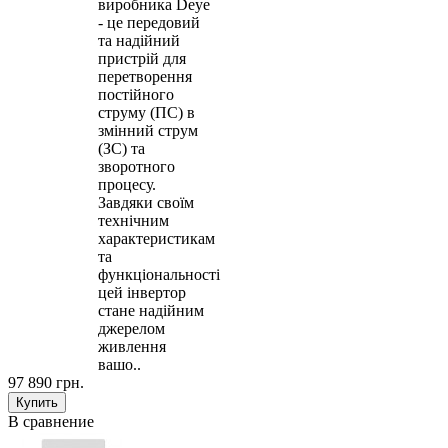
виробника Deye
- це передовий
та надійний
пристрій для
перетворення
постійного
струму (ПС) в
змінний струм
(ЗС) та
зворотного
процесу.
Завдяки своїм
технічним
характеристикам
та
функціональності
цей інвертор
стане надійним
джерелом
живлення
вашо..
97 890 грн.
В сравнение