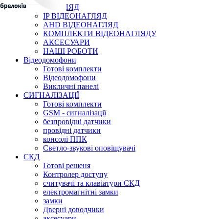
ВІДЕОНАГЛЯД
IP ВІДЕОНАГЛЯД
AHD ВІДЕОНАГЛЯД
КОМПЛЕКТИ ВІДЕОНАГЛЯДУ
АКСЕСУАРИ
НАШІ РОБОТИ
Відеодомофони
Готові комплекти
Відеодомофони
Викличні панелі
СИГНАЛІЗАЦІЇ
Готові комплекти
GSM - сигналізації
безпровідні датчики
провідні датчики
консолі ППК
Светло-звукові оповіщувачі
СКД
Готові решеня
Контролер доступу
считувачі та клавіатури СКД
електромагнітні замки
замки
Дверні доводчики
аксесуари