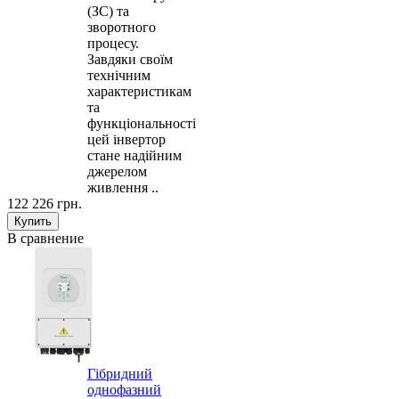
(ЗС) та
зворотного
процесу.
Завдяки своїм
технічним
характеристикам
та
функціональності
цей інвертор
стане надійним
джерелом
живлення ..
122 226 грн.
В сравнение
Гібридний
однофазний