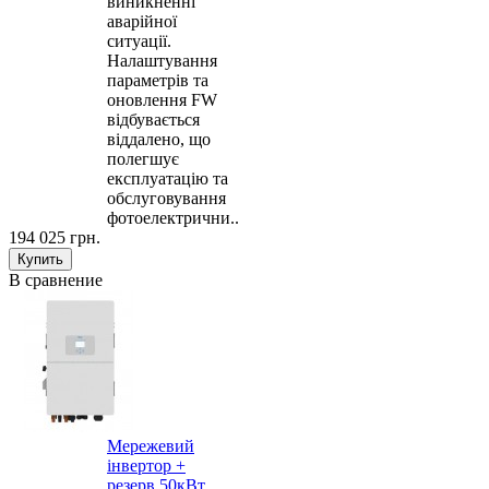
виникненні
аварійної
ситуації.
Налаштування
параметрів та
оновлення FW
відбувається
віддалено, що
полегшує
експлуатацію та
обслуговування
фотоелектрични..
194 025 грн.
В сравнение
Мережевий
інвертор +
резерв 50кВт