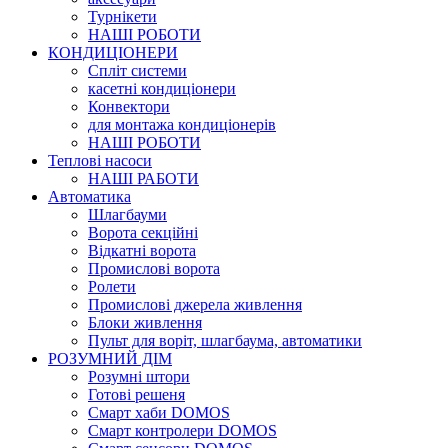
Турнікети
НАШІ РОБОТИ
КОНДИЦІОНЕРИ
Cпліт системи
касетні кондиціонери
Конвектори
для монтажа кондиціонерів
НАШІ РОБОТИ
Теплові насоси
НАШІ РАБОТИ
Автоматика
Шлагбауми
Ворота секційні
Відкатні ворота
Промислові ворота
Ролети
Промислові джерела живлення
Блоки живлення
Пульт для воріт, шлагбаума, автоматики
РОЗУМНИЙ ДІМ
Розумні штори
Готові решеня
Смарт хаби DOMOS
Смарт контролери DOMOS