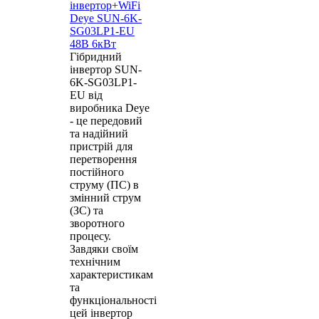
інвертор+WiFi
Deye SUN-6K-
SG03LP1-EU
48В 6кВт
Гібридний
інвертор SUN-
6K-SG03LP1-
EU від
виробника Deye
- це передовий
та надійний
пристрій для
перетворення
постійного
струму (ПС) в
змінний струм
(ЗС) та
зворотного
процесу.
Завдяки своїм
технічним
характеристикам
та
функціональності
цей інвертор