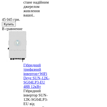
стане надійним
джерелом
живлення
вашої..
45 045 грн.
В сравнение
Гібридний
трифазний
інвертор+WiFi
Deye SUN-12K-
SG04LP3-EU
48В 12кВт
Гібридний
інвертор SUN-
12K-SG04LP3-
EU від