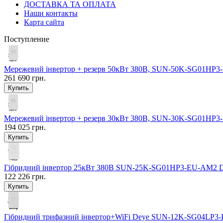
ДОСТАВКА ТА ОПЛАТА
Наши контакты
Карта сайта
Поступление
Мережевий інвертор + резерв 50кВт 380В, SUN-50K-SG01HP3
261 690 грн.
Мережевий інвертор + резерв 30кВт 380В, SUN-30K-SG01HP3
194 025 грн.
Гібридний інвертор 25кВт 380В SUN-25K-SG01HP3-EU-AM2 
122 226 грн.
Гібридний трифазний інвертор+WiFi Deye SUN-12K-SG04LP3-