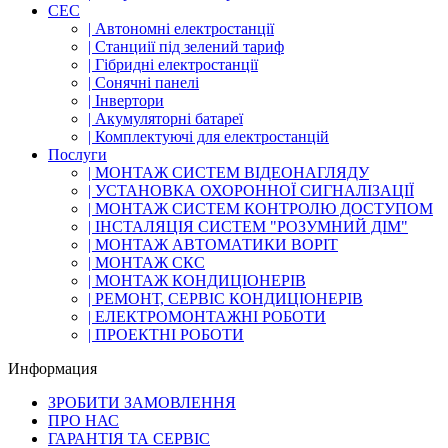
СЕС
| Автономні електростанції
| Станциії під зелений тариф
| Гібридні електростанції
| Сонячні панелі
| Інвертори
| Акумуляторні батареї
| Комплектуючі для електростанцій
Послуги
| МОНТАЖ СИСТЕМ ВІДЕОНАГЛЯДУ
| УСТАНОВКА ОХОРОННОЇ СИГНАЛІЗАЦІЇ
| МОНТАЖ СИСТЕМ КОНТРОЛЮ ДОСТУПОМ
| ІНСТАЛЯЦІЯ СИСТЕМ "РОЗУМНИЙ ДІМ"
| МОНТАЖ АВТОМАТИКИ ВОРІТ
| МОНТАЖ СКС
| МОНТАЖ КОНДИЦІОНЕРІВ
| РЕМОНТ, СЕРВІС КОНДИЦІОНЕРІВ
| ЕЛЕКТРОМОНТАЖНІ РОБОТИ
| ПРОЕКТНІ РОБОТИ
Информация
ЗРОБИТИ ЗАМОВЛЕННЯ
ПРО НАС
ГАРАНТІЯ ТА СЕРВІС