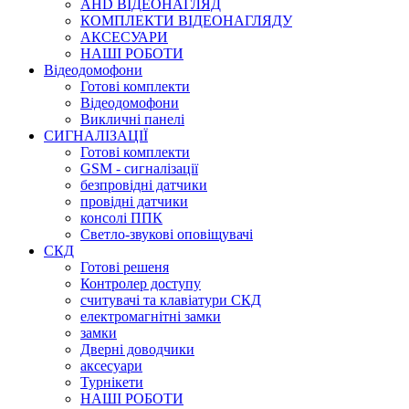
AHD ВІДЕОНАГЛЯД
КОМПЛЕКТИ ВІДЕОНАГЛЯДУ
АКСЕСУАРИ
НАШІ РОБОТИ
Відеодомофони
Готові комплекти
Відеодомофони
Викличні панелі
СИГНАЛІЗАЦІЇ
Готові комплекти
GSM - сигналізації
безпровідні датчики
провідні датчики
консолі ППК
Светло-звукові оповіщувачі
СКД
Готові решеня
Контролер доступу
считувачі та клавіатури СКД
електромагнітні замки
замки
Дверні доводчики
аксесуари
Турнікети
НАШІ РОБОТИ