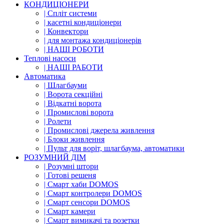
КОНДИЦІОНЕРИ
| Cпліт системи
| касетні кондиціонери
| Конвектори
| для монтажа кондиціонерів
| НАШІ РОБОТИ
Теплові насоси
| НАШІ РАБОТИ
Автоматика
| Шлагбауми
| Ворота секційні
| Відкатні ворота
| Промислові ворота
| Ролети
| Промислові джерела живлення
| Блоки живлення
| Пульт для воріт, шлагбаума, автоматики
РОЗУМНИЙ ДІМ
| Розумні штори
| Готові решеня
| Смарт хаби DOMOS
| Смарт контролери DOMOS
| Смарт сенсори DOMOS
| Смарт камери
| Смарт вимикачі та розетки