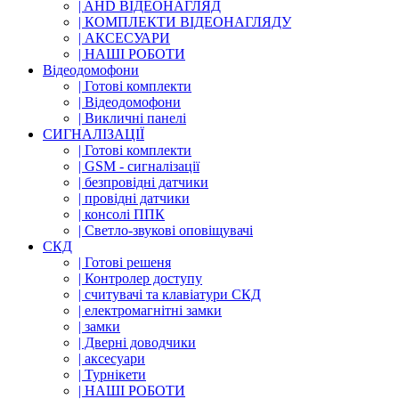
| AHD ВІДЕОНАГЛЯД
| КОМПЛЕКТИ ВІДЕОНАГЛЯДУ
| АКСЕСУАРИ
| НАШІ РОБОТИ
Відеодомофони
| Готові комплекти
| Відеодомофони
| Викличні панелі
СИГНАЛІЗАЦІЇ
| Готові комплекти
| GSM - сигналізації
| безпровідні датчики
| провідні датчики
| консолі ППК
| Светло-звукові оповіщувачі
СКД
| Готові решеня
| Контролер доступу
| считувачі та клавіатури СКД
| електромагнітні замки
| замки
| Дверні доводчики
| аксесуари
| Турнікети
| НАШІ РОБОТИ