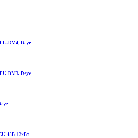
-EU-BM4, Deye
-EU-BM3, Deye
Deye
EU 48В 12кВт