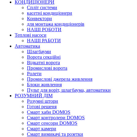
КОНДИЦІОНЕРИ
Cпліт системи
касетні кондиціонери
Конвектори
для монтажа кондиціонерів
НАШІ РОБОТИ
Теплові насоси
НАШІ РАБОТИ
Автоматика
Шлагбауми
Ворота секційні
Відкатні ворота
Промислові ворота
Ролети
Промислові джерела живлення
Блоки живлення
Пульт для воріт, шлагбаума, автоматики
РОЗУМНИЙ ДІМ
Розумні штори
Готові решеня
Смарт хаби DOMOS
Смарт контролери DOMOS
Смарт сенсори DOMOS
Смарт камери
Смарт вимикачі та розетки