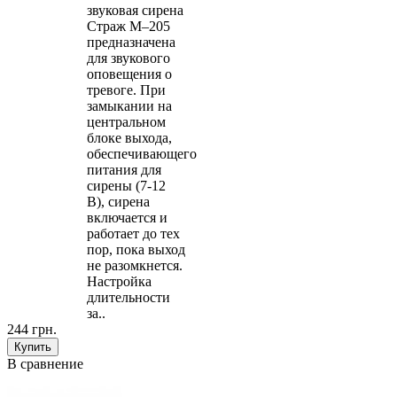
звуковая сирена
Страж М–205
предназначена
для звукового
оповещения о
тревоге. При
замыкании на
центральном
блоке выхода,
обеспечивающего
питания для
сирены (7-12
В), сирена
включается и
работает до тех
пор, пока выход
не разомкнется.
Настройка
длительности
за..
244 грн.
В сравнение