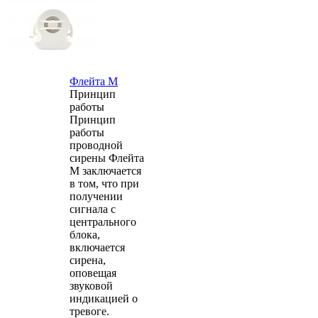
Флейта М
Принцип
работы
Принцип
работы
проводной
сирены Флейта
М заключается
в том, что при
получении
сигнала с
центрального
блока,
включается
сирена,
оповещая
звуковой
индикацией о
тревоге.