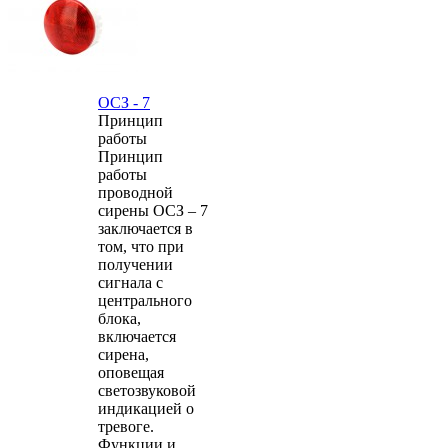
ОСЗ - 7
Принцип
работы
Принцип
работы
проводной
сирены ОСЗ – 7
заключается в
том, что при
получении
сигнала с
центрального
блока,
включается
сирена,
оповещая
светозвуковой
индикацией о
тревоге.
Функции и