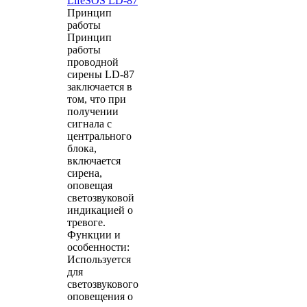
LifeSOS LD-87
Принцип
работы
Принцип
работы
проводной
сирены LD-87
заключается в
том, что при
получении
сигнала с
центрального
блока,
включается
сирена,
оповещая
светозвуковой
индикацией о
тревоге.
Функции и
особенности:
Используется
для
светозвукового
оповещения о