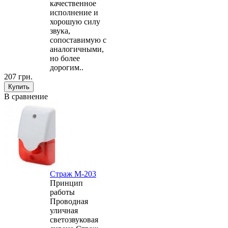
качественное
исполнение и
хорошую силу
звука,
сопоставимую с
аналогичными,
но более
дорогим..
207 грн.
В сравнение
Страж М-203
Принцип
работы
Проводная
уличная
светозвуковая