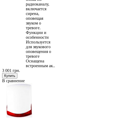
радиоканалу,
включается
сирена,
оповещая
звуком о
тревоге.
Функции и
особенности
Используется
для звукового
оповещения о
тревоге
Оснащена
встроенным ак..
3 001 грн.
В сравнение