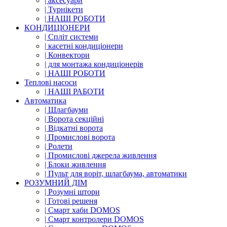
| аксесуари
| Турнікети
| НАШІ РОБОТИ
КОНДИЦІОНЕРИ
| Cпліт системи
| касетні кондиціонери
| Конвектори
| для монтажа кондиціонерів
| НАШІ РОБОТИ
Теплові насоси
| НАШІ РАБОТИ
Автоматика
| Шлагбауми
| Ворота секційні
| Відкатні ворота
| Промислові ворота
| Ролети
| Промислові джерела живлення
| Блоки живлення
| Пульт для воріт, шлагбаума, автоматики
РОЗУМНИЙ ДІМ
| Розумні штори
| Готові решеня
| Смарт хаби DOMOS
| Смарт контролери DOMOS