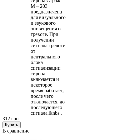
сирена Страж
М – 203
предназначена
для визуального
и звукового
оповещения о
тревоге. При
получении
сигнала тревоги
от
центрального
блока
сигнализации
сирена
включается и
некоторое
время работает,
после чего
отключается, до
последующего
сигнала.&nbs..
312 грн.
В сравнение