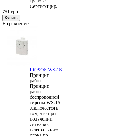
тревоге
Сертифицир..
751 грн.
В сравнение
LifeSOS WS-1S
Принцип
работы
Принцип
работы
беспроводной
сирены WS-1S
заключается в
том, что при
получении
сигнала с
центрального
блока по