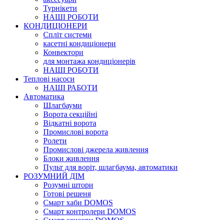
Турнікети
НАШІ РОБОТИ
КОНДИЦІОНЕРИ
Cпліт системи
касетні кондиціонери
Конвектори
для монтажа кондиціонерів
НАШІ РОБОТИ
Теплові насоси
НАШІ РАБОТИ
Автоматика
Шлагбауми
Ворота секційні
Відкатні ворота
Промислові ворота
Ролети
Промислові джерела живлення
Блоки живлення
Пульт для воріт, шлагбаума, автоматики
РОЗУМНИЙ ДІМ
Розумні штори
Готові решеня
Смарт хаби DOMOS
Смарт контролери DOMOS