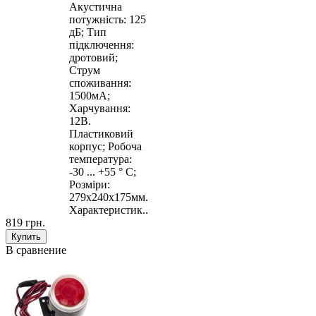
Акустична
потужність: 125
дБ; Тип
підключення:
дротовий;
Струм
споживання:
1500мA;
Харчування:
12В.
Пластиковий
корпус; Робоча
температура:
-30 ... +55 ° С;
Розміри:
279x240x175мм.
Характеристик..
819 грн.
В сравнение