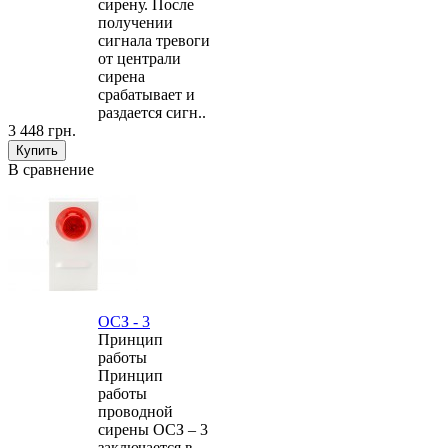
сирену. После
получении
сигнала тревоги
от централи
сирена
срабатывает и
раздается сигн..
3 448 грн.
В сравнение
ОСЗ - 3
Принцип
работы
Принцип
работы
проводной
сирены ОСЗ – 3
заключается в