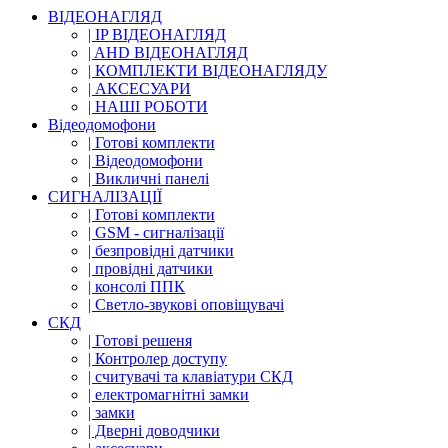
ВІДЕОНАГЛЯД
| IP ВІДЕОНАГЛЯД
| AHD ВІДЕОНАГЛЯД
| КОМПЛЕКТИ ВІДЕОНАГЛЯДУ
| АКСЕСУАРИ
| НАШІ РОБОТИ
Відеодомофони
| Готові комплекти
| Відеодомофони
| Викличні панелі
СИГНАЛІЗАЦІЇ
| Готові комплекти
| GSM - сигналізації
| безпровідні датчики
| провідні датчики
| консолі ППК
| Светло-звукові оповіщувачі
СКД
| Готові решеня
| Контролер доступу
| считувачі та клавіатури СКД
| електромагнітні замки
| замки
| Дверні доводчики