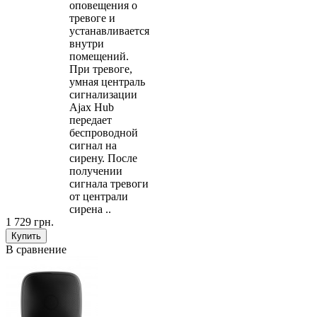
оповещения о
тревоге и
устанавливается
внутри
помещений.
При тревоге,
умная централь
сигнализации
Ajax Hub
передает
беспроводной
сигнал на
сирену. После
получении
сигнала тревоги
от централи
сирена ..
1 729 грн.
В сравнение