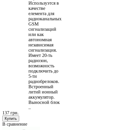
Используэтся в
качестве
елемента для
радиоканальных
GSM
сигнализаций
или как
автономная
независимая
сигнализация.
Имеет 20-ть
радиозон,
возможность
подключить до
5-ти
радиобрелоков.
Встроенный
литий ионный
аккумулятор.
Выносной блок
..
137 грн.
В сравнение