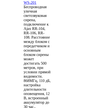
WS-201
Беспроводная
уличная
светозвуковая
сирена,
подключение к
Ajax RR-104,
RR-106, RR-
108. Расстояние
между блоком с
передатчиком и
основным
блоком сирены
может
достигать 500
метров, при
условии прямой
видимости.
868MГц, 110 дБ,
настройка
длительности
оповещения, 12
В, встроенный
аккумулятор до
30 час..