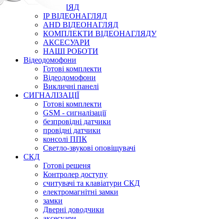
ВІДЕОНАГЛЯД
IP ВІДЕОНАГЛЯД
AHD ВІДЕОНАГЛЯД
КОМПЛЕКТИ ВІДЕОНАГЛЯДУ
АКСЕСУАРИ
НАШІ РОБОТИ
Відеодомофони
Готові комплекти
Відеодомофони
Викличні панелі
СИГНАЛІЗАЦІЇ
Готові комплекти
GSM - сигналізації
безпровідні датчики
провідні датчики
консолі ППК
Светло-звукові оповіщувачі
СКД
Готові решеня
Контролер доступу
считувачі та клавіатури СКД
електромагнітні замки
замки
Дверні доводчики
аксесуари