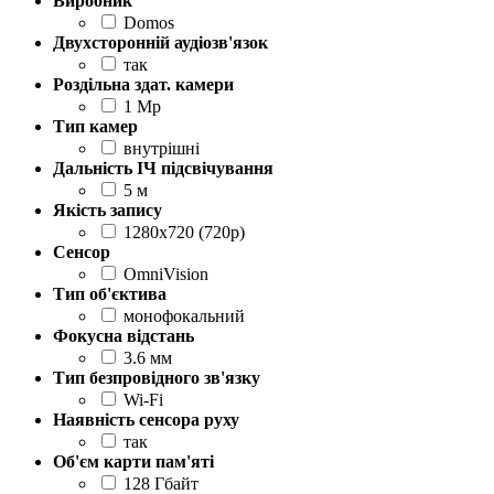
Виробник
Domos
Двухсторонній аудіозв'язок
так
Роздільна здат. камери
1 Mp
Тип камер
внутрішні
Дальність ІЧ підсвічування
5 м
Якість запису
1280x720 (720p)
Сенсор
OmniVision
Тип об'єктива
монофокальний
Фокусна відстань
3.6 мм
Тип безпровідного зв'язку
Wi-Fi
Наявність сенсора руху
так
Об'єм карти пам'яті
128 Гбайт