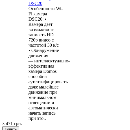
DSC20
Особенности Wi-
Fi камера
DSC20: •
Камера дает
возможность
записать HD
720р видео с
частотой 30 к/с
• Обнаружение
движения
— интеллектуально-
эффективная
камера Domos
способна
аутентифицировать
даже малейшее
движение при
минимальном
освещении и
автоматически
начать запись,
при это..
3 471 грн.