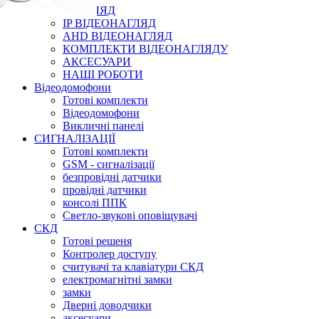
ВІДЕОНАГЛЯД
IP ВІДЕОНАГЛЯД
AHD ВІДЕОНАГЛЯД
КОМПЛЕКТИ ВІДЕОНАГЛЯДУ
АКСЕСУАРИ
НАШІ РОБОТИ
Відеодомофони
Готові комплекти
Відеодомофони
Викличні панелі
СИГНАЛІЗАЦІЇ
Готові комплекти
GSM - сигналізації
безпровідні датчики
провідні датчики
консолі ППК
Светло-звукові оповіщувачі
СКД
Готові решеня
Контролер доступу
считувачі та клавіатури СКД
електромагнітні замки
замки
Дверні доводчики
аксесуари