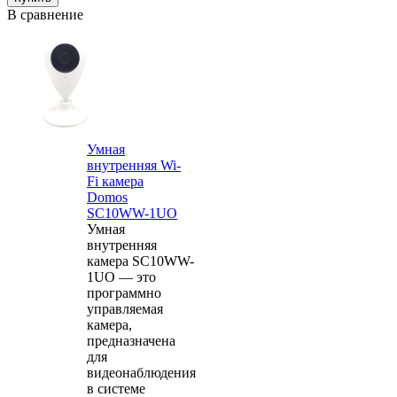
В сравнение
Умная
внутренняя Wi-
Fi камера
Domos
SC10WW-1UO
Умная
внутренняя
камера SC10WW-
1UO — это
программно
управляемая
камера,
предназначена
для
видеонаблюдения
в системе