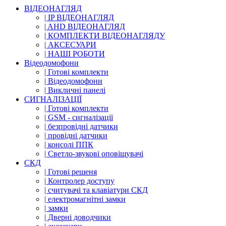
ВІДЕОНАГЛЯД
| IP ВІДЕОНАГЛЯД
| AHD ВІДЕОНАГЛЯД
| КОМПЛЕКТИ ВІДЕОНАГЛЯДУ
| АКСЕСУАРИ
| НАШІ РОБОТИ
Відеодомофони
| Готові комплекти
| Відеодомофони
| Викличні панелі
СИГНАЛІЗАЦІЇ
| Готові комплекти
| GSM - сигналізації
| безпровідні датчики
| провідні датчики
| консолі ППК
| Светло-звукові оповіщувачі
СКД
| Готові решеня
| Контролер доступу
| считувачі та клавіатури СКД
| електромагнітні замки
| замки
| Дверні доводчики