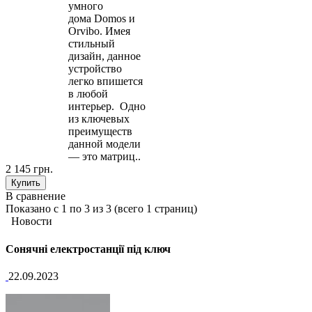
умного
дома Domos и
Orvibo. Имея
стильный
дизайн, данное
устройство
легко впишется
в любой
интерьер. Одно
из ключевых
преимуществ
данной модели
— это матриц..
2 145 грн.
В сравнение
Показано с 1 по 3 из 3 (всего 1 страниц)
Новости
Сонячні електростанції під ключ
22.09.2023