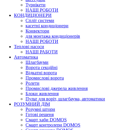
Турнікети
НАШІ РОБОТИ
КОНДИЦІОНЕРИ
Cпліт системи
касетні кондиціонери
Конвектори
для монтажа кондиціонерів
НАШІ РОБОТИ
Теплові насоси
НАШІ РАБОТИ
Автоматика
Шлагбауми
Ворота секційні
Відкатні ворота
Промислові ворота
Ролети
Промислові джерела живлення
Блоки живлення
Пульт для воріт, шлагбаума, автоматики
РОЗУМНИЙ ДІМ
Розумні штори
Готові решеня
Смарт хаби DOMOS
Смарт контролери DOMOS