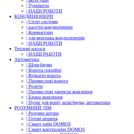
| аксесуари
| Турнікети
| НАШІ РОБОТИ
КОНДИЦІОНЕРИ
| Cпліт системи
| касетні кондиціонери
| Конвектори
| для монтажа кондиціонерів
| НАШІ РОБОТИ
Теплові насоси
| НАШІ РАБОТИ
Автоматика
| Шлагбауми
| Ворота секційні
| Відкатні ворота
| Промислові ворота
| Ролети
| Промислові джерела живлення
| Блоки живлення
| Пульт для воріт, шлагбаума, автоматики
РОЗУМНИЙ ДІМ
| Розумні штори
| Готові решеня
| Смарт хаби DOMOS
| Смарт контролери DOMOS