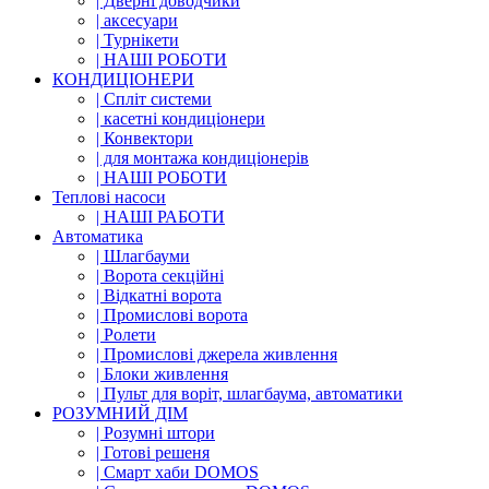
| Дверні доводчики
| аксесуари
| Турнікети
| НАШІ РОБОТИ
КОНДИЦІОНЕРИ
| Cпліт системи
| касетні кондиціонери
| Конвектори
| для монтажа кондиціонерів
| НАШІ РОБОТИ
Теплові насоси
| НАШІ РАБОТИ
Автоматика
| Шлагбауми
| Ворота секційні
| Відкатні ворота
| Промислові ворота
| Ролети
| Промислові джерела живлення
| Блоки живлення
| Пульт для воріт, шлагбаума, автоматики
РОЗУМНИЙ ДІМ
| Розумні штори
| Готові решеня
| Смарт хаби DOMOS