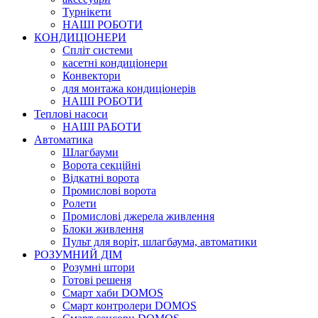
Турнікети
НАШІ РОБОТИ
КОНДИЦІОНЕРИ
Cпліт системи
касетні кондиціонери
Конвектори
для монтажа кондиціонерів
НАШІ РОБОТИ
Теплові насоси
НАШІ РАБОТИ
Автоматика
Шлагбауми
Ворота секційні
Відкатні ворота
Промислові ворота
Ролети
Промислові джерела живлення
Блоки живлення
Пульт для воріт, шлагбаума, автоматики
РОЗУМНИЙ ДІМ
Розумні штори
Готові решеня
Смарт хаби DOMOS
Смарт контролери DOMOS