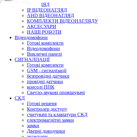
ВІДЕОНАГЛЯД
IP ВІДЕОНАГЛЯД
AHD ВІДЕОНАГЛЯД
КОМПЛЕКТИ ВІДЕОНАГЛЯДУ
АКСЕСУАРИ
НАШІ РОБОТИ
Відеодомофони
Готові комплекти
Відеодомофони
Викличні панелі
СИГНАЛІЗАЦІЇ
Готові комплекти
GSM - сигналізації
безпровідні датчики
провідні датчики
консолі ППК
Светло-звукові оповіщувачі
СКД
Готові решеня
Контролер доступу
считувачі та клавіатури СКД
електромагнітні замки
замки
Дверні доводчики
аксесуари