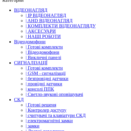
Категории
ВІДЕОНАГЛЯД
| IP ВІДЕОНАГЛЯД
| AHD ВІДЕОНАГЛЯД
| КОМПЛЕКТИ ВІДЕОНАГЛЯДУ
| АКСЕСУАРИ
| НАШІ РОБОТИ
Відеодомофони
| Готові комплекти
| Відеодомофони
| Викличні панелі
СИГНАЛІЗАЦІЇ
| Готові комплекти
| GSM - сигналізації
| безпровідні датчики
| провідні датчики
| консолі ППК
| Светло-звукові оповіщувачі
СКД
| Готові решеня
| Контролер доступу
| считувачі та клавіатури СКД
| електромагнітні замки
| замки