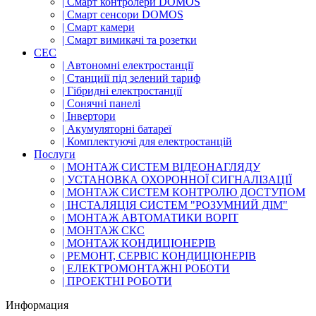
| Смарт контролери DOMOS
| Смарт сенсори DOMOS
| Смарт камери
| Смарт вимикачі та розетки
СЕС
| Автономні електростанції
| Станциії під зелений тариф
| Гібридні електростанції
| Сонячні панелі
| Інвертори
| Акумуляторні батареї
| Комплектуючі для електростанцій
Послуги
| МОНТАЖ СИСТЕМ ВІДЕОНАГЛЯДУ
| УСТАНОВКА ОХОРОННОЇ СИГНАЛІЗАЦІЇ
| МОНТАЖ СИСТЕМ КОНТРОЛЮ ДОСТУПОМ
| ІНСТАЛЯЦІЯ СИСТЕМ "РОЗУМНИЙ ДІМ"
| МОНТАЖ АВТОМАТИКИ ВОРІТ
| МОНТАЖ СКС
| МОНТАЖ КОНДИЦІОНЕРІВ
| РЕМОНТ, СЕРВІС КОНДИЦІОНЕРІВ
| ЕЛЕКТРОМОНТАЖНІ РОБОТИ
| ПРОЕКТНІ РОБОТИ
Информация